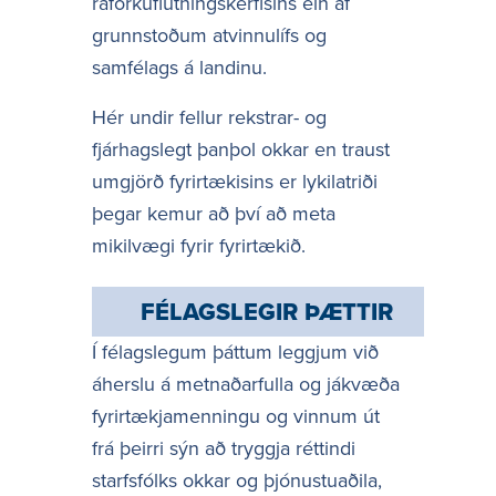
raforkuflutningskerfisins ein af
grunnstoðum atvinnulífs og
samfélags á landinu.
Hér undir fellur rekstrar- og
fjárhagslegt þanþol okkar en traust
umgjörð fyrirtækisins er lykilatriði
þegar kemur að því að meta
mikilvægi fyrir fyrirtækið.
FÉLAGSLEGIR ÞÆTTIR
Í félagslegum þáttum leggjum við
áherslu á metnaðarfulla og jákvæða
fyrirtækjamenningu og vinnum út
frá þeirri sýn að tryggja réttindi
starfsfólks okkar og þjónustuaðila,