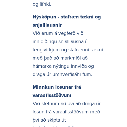
og lífríki.
Nýsköpun - stafræn tækni og
snjalllausnir
Við erum á vegferð við
innleiðingu snjalllausna í
tengivirkjum og stafrænni tækni
með það að markmiði að
hámarka nýtingu innviða og
draga úr umhverfisáhrifum.
Minnkun losunar frá
varaaflsstöðvum
Við stefnum að því að draga úr
losun frá varaaflsstöðvum með
því að skipta út