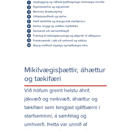
Mikilvægisþættir, áhættur
og tækifæri
Við höfum greint helstu áhrif,
jákvæð og neikvæð, áhættur og
tækifæri sem tengjast sjálfbærni í
starfseminni, á samfélag og
umhverfi. Þetta var unnið af