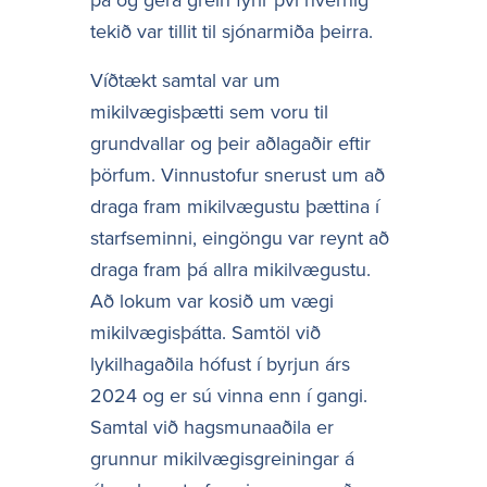
tekið var tillit til sjónarmiða þeirra.
Víðtækt samtal var um
mikilvægisþætti sem voru til
grundvallar og þeir aðlagaðir eftir
þörfum. Vinnustofur snerust um að
draga fram mikilvægustu þættina í
starfseminni, eingöngu var reynt að
draga fram þá allra mikilvægustu.
Að lokum var kosið um vægi
mikilvægisþátta. Samtöl við
lykilhagaðila hófust í byrjun árs
2024 og er sú vinna enn í gangi.
Samtal við hagsmunaaðila er
grunnur mikilvægisgreiningar á