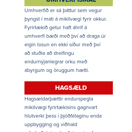
Umhverfið er sá þáttur sem vegur
þyngst í mati á mikilvægi fyrir okkur.
Fyrirtækið getur haft áhrif á
umhverfi bæði með því að draga úr
eigin losun en ekki síður með því
að stuðla að dreifingu
endurnýjanlegrar orku með
ábyrgum og öruggum hætti.
HAGSÆLD
Hagsældarþættir endurspegla
mikilvægi fyrirtækisins gagnvart
hlutverki þess í þjóðfélaginu enda
uppbygging og viðhald