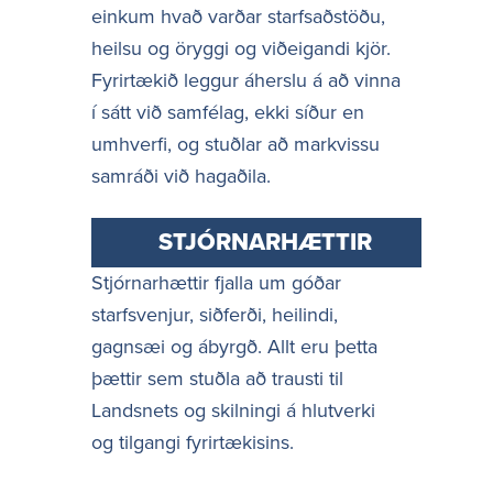
einkum hvað varðar starfsaðstöðu,
heilsu og öryggi og viðeigandi kjör.
Fyrirtækið leggur áherslu á að vinna
í sátt við samfélag, ekki síður en
umhverfi, og stuðlar að markvissu
samráði við hagaðila.
STJÓRNARHÆTTIR
Stjórnarhættir fjalla um góðar
starfsvenjur, siðferði, heilindi,
gagnsæi og ábyrgð. Allt eru þetta
þættir sem stuðla að trausti til
Landsnets og skilningi á hlutverki
og tilgangi fyrirtækisins.