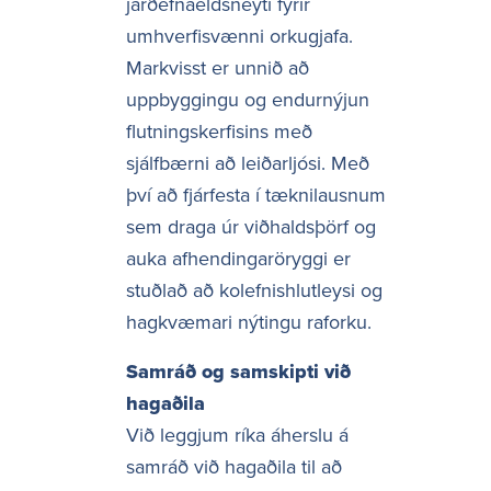
jarðefnaeldsneyti fyrir
umhverfisvænni orkugjafa.
Markvisst er unnið að
uppbyggingu og endurnýjun
flutningskerfisins með
sjálfbærni að leiðarljósi. Með
því að fjárfesta í tæknilausnum
sem draga úr viðhaldsþörf og
auka afhendingaröryggi er
stuðlað að kolefnishlutleysi og
hagkvæmari nýtingu raforku.
Samráð og samskipti við
hagaðila
Við leggjum ríka áherslu á
samráð við hagaðila til að