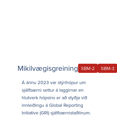
Mikilvægisgreining
SBM-2
SBM-3
Á árinu 2023 var stýrihópur um
sjálfbærni settur á laggirnar en
hlutverk hópsins er að styðja við
innleiðingu á Global Reporting
Initiative (GRI) sjálfbærnistaðlinum.