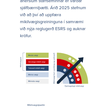
áherslum starfseminnar er varðar
sjálfbærniþætti. Árið 2025 stefnum
við að því að uppfæra
mikilvægisgreininguna í samræmi
við nýja reglugerð ESRS og auknar
kröfur.