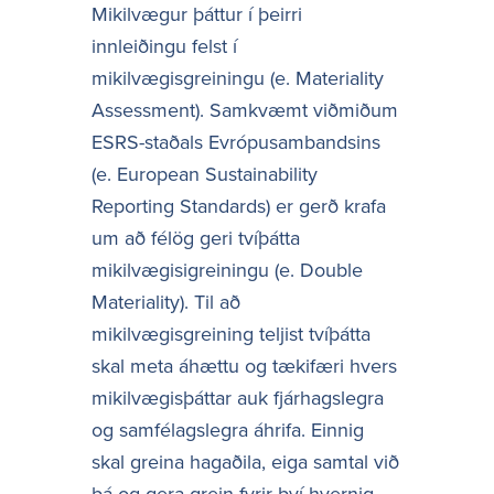
Mikilvægur þáttur í þeirri
innleiðingu felst í
mikilvægisgreiningu (e. Materiality
Assessment). Samkvæmt viðmiðum
ESRS-staðals Evrópusambandsins
(e. European Sustainability
Reporting Standards) er gerð krafa
um að félög geri tvíþátta
mikilvægisigreiningu (e. Double
Materiality). Til að
mikilvægisgreining teljist tvíþátta
skal meta áhættu og tækifæri hvers
mikilvægisþáttar auk fjárhagslegra
og samfélagslegra áhrifa. Einnig
skal greina hagaðila, eiga samtal við
þá og gera grein fyrir því hvernig