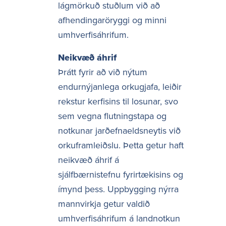
lágmörkuð stuðlum við að
afhendingaröryggi og minni
umhverfisáhrifum.
Neikvæð áhrif
Þrátt fyrir að við nýtum
endurnýjanlega orkugjafa, leiðir
rekstur kerfisins til losunar, svo
sem vegna flutningstapa og
notkunar jarðefnaeldsneytis við
orkuframleiðslu. Þetta getur haft
neikvæð áhrif á
sjálfbærnistefnu fyrirtækisins og
ímynd þess. Uppbygging nýrra
mannvirkja getur valdið
umhverfisáhrifum á landnotkun