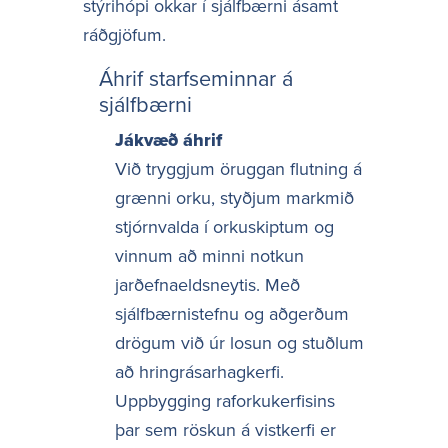
stýrihópi okkar í sjálfbærni ásamt
ráðgjöfum.
Áhrif starfseminnar á
sjálfbærni
Jákvæð áhrif
Við tryggjum öruggan flutning á
grænni orku, styðjum markmið
stjórnvalda í orkuskiptum og
vinnum að minni notkun
jarðefnaeldsneytis. Með
sjálfbærnistefnu og aðgerðum
drögum við úr losun og stuðlum
að hringrásarhagkerfi.
Uppbygging raforkukerfisins
þar sem röskun á vistkerfi er