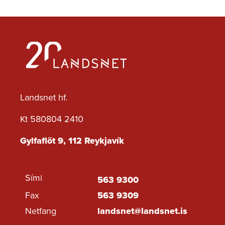
Landsnet hf.
Kt 580804 2410
Gylfaflöt 9, 112 Reykjavík
Sími
563 9300
Fax
563 9309
Netfang
landsnet@landsnet.is