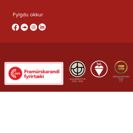
Fylgdu okkur
Fylgdu okkur á Facebook
sound-cloud
Fylgdu okkur á Instagram
Fylgdu okkur á Linkedin