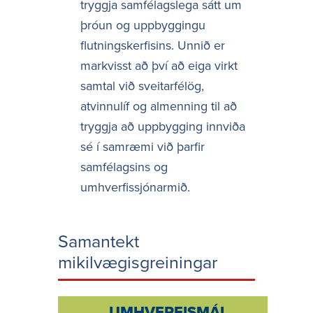
tryggja samfélagslega sátt um
þróun og uppbyggingu
flutningskerfisins. Unnið er
markvisst að því að eiga virkt
samtal við sveitarfélög,
atvinnulíf og almenning til að
tryggja að uppbygging innviða
sé í samræmi við þarfir
samfélagsins og
umhverfissjónarmið.
Samantekt
mikilvægisgreiningar
UMHVERFISMÁL