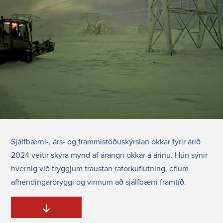
Sjálfbærni-, árs- og frammistöðuskýrslan okkar fyrir árið
2024 veitir skýra mynd af árangri okkar á árinu. Hún sýnir
hvernig við tryggjum traustan raforkuflutning, eflum
afhendingaröryggi og vinnum að sjálfbærri framtíð.