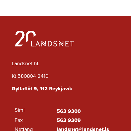
Landsnet hf.
Kt 580804 2410
Gylfaflöt 9, 112 Reykjavík
Sími
563 9300
Fax
563 9309
Netfang
landsnet@landsnet.is