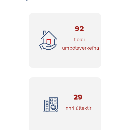
92
fjöldi
umbótaverkefna
29
innri úttektir