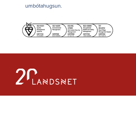
umbótahugsun.
Landsnet hf.
Kt 580804 2410
Gylfaflöt 9, 112 Reykjavík