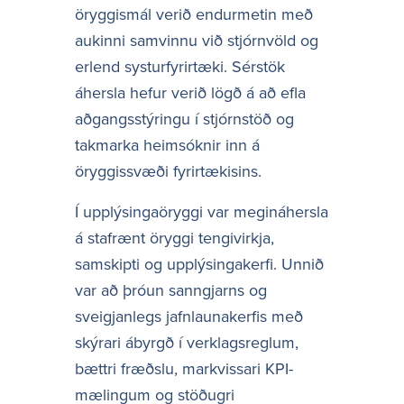
öryggismál verið endurmetin með
aukinni samvinnu við stjórnvöld og
erlend systurfyrirtæki. Sérstök
áhersla hefur verið lögð á að efla
aðgangsstýringu í stjórnstöð og
takmarka heimsóknir inn á
öryggissvæði fyrirtækisins.
Í upplýsingaöryggi var megináhersla
á stafrænt öryggi tengivirkja,
samskipti og upplýsingakerfi. Unnið
var að þróun sanngjarns og
sveigjanlegs jafnlaunakerfis með
skýrari ábyrgð í verklagsreglum,
bættri fræðslu, markvissari KPI-
mælingum og stöðugri