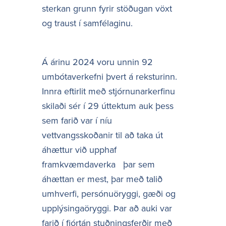
sterkan grunn fyrir stöðugan vöxt
og traust í samfélaginu.
Á árinu 2024 voru unnin 92
umbótaverkefni þvert á reksturinn.
Innra eftirlit með stjórnunarkerfinu
skilaði sér í 29 úttektum auk þess
sem farið var í níu
vettvangsskoðanir til að taka út
áhættur við upphaf
framkvæmdaverka þar sem
áhættan er mest, þar með talið
umhverfi, persónuöryggi, gæði og
upplýsingaöryggi. Þar að auki var
farið í fjórtán stuðningsferðir með