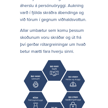
áherslu á persónuöryggi. Aukning
varð í fjölda skráðra ábendinga og
við fórum í gegnum viðhaldsvottun.
Allar umbætur sem komu þessum
skoðunum voru skráðar og út frá
því gerðar rótargreiningar um hvað
betur mætti fara hverju sinni.