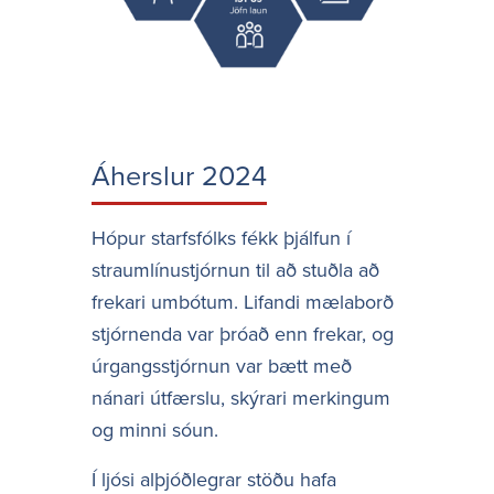
Áherslur 2024
Hópur starfsfólks fékk þjálfun í
straumlínustjórnun til að stuðla að
frekari umbótum. Lifandi mælaborð
stjórnenda var þróað enn frekar, og
úrgangsstjórnun var bætt með
nánari útfærslu, skýrari merkingum
og minni sóun.
Í ljósi alþjóðlegrar stöðu hafa