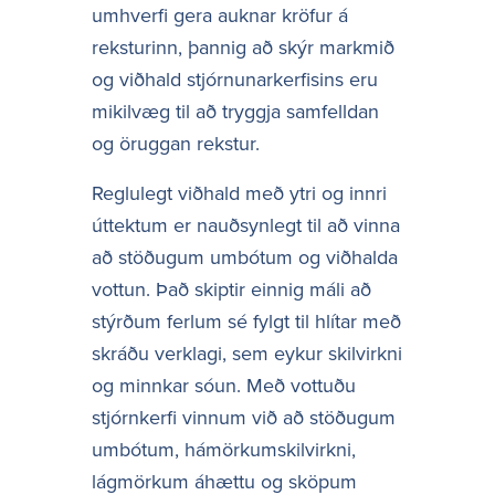
umhverfi gera auknar kröfur á
reksturinn, þannig að skýr markmið
og viðhald stjórnunarkerfisins eru
mikilvæg til að tryggja samfelldan
og öruggan rekstur.
Reglulegt viðhald með ytri og innri
úttektum er nauðsynlegt til að vinna
að stöðugum umbótum og viðhalda
vottun. Það skiptir einnig máli að
stýrðum ferlum sé fylgt til hlítar með
skráðu verklagi, sem eykur skilvirkni
og minnkar sóun. Með vottuðu
stjórnkerfi vinnum við að stöðugum
umbótum, hámörkumskilvirkni,
lágmörkum áhættu og sköpum